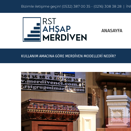
Skip
Bizimle iletişime geçin! (0532) 387 00 35 - (0216) 308 38 28
|
IN
to
content
ANASAYFA
KULLANIM AMACINA GÖRE MERDIVEN MODELLERI NEDIR?
View
Larger
Image