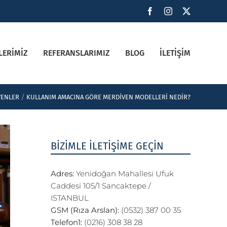
FACEBOOK
INSTAGRAM
X
LERIMIZ
REFERANSLARIMIZ
BLOG
İLETIŞIM
VENLER
KULLANIM AMACINA GÖRE MERDIVEN MODELLERI NEDIR?
BİZİMLE İLETİŞİME GEÇİN
Adres:
Yenidoğan Mahallesi Ufuk
Caddesi 105/1 Sancaktepe /
ISTANBUL
GSM (Rıza Arslan):
(0532) 387 00 35
Telefon1:
(0216) 308 38 28