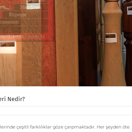
ri Nedir?
inde çeşitli farklılıklar göze çarpmaktadır. Her şeyden öte