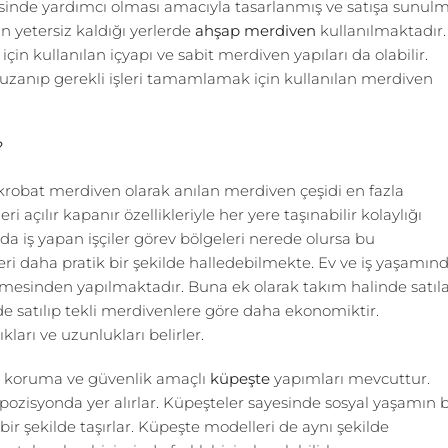
isinde yardımcı olması amacıyla tasarlanmış ve satışa sunul
n yetersiz kaldığı yerlerde
ahşap
merdiven
kullanılmaktadır.
için kullanılan içyapı ve sabit merdiven yapıları da olabilir.
e uzanıp gerekli işleri tamamlamak için kullanılan merdiven
?
akrobat merdiven olarak anılan merdiven çeşidi en fazla
 açılır kapanır özellikleriyle her yere taşınabilir kolaylığı
da iş yapan işçiler görev bölgeleri nerede olursa bu
i daha pratik bir şekilde halledebilmekte. Ev ve iş yaşamın
esinden yapılmaktadır. Buna ek olarak takım halinde satıl
de satılıp tekli merdivenlere göre daha ekonomiktir.
ları ve uzunlukları belirler.
 koruma ve güvenlik amaçlı
küpeşte
yapımları mevcuttur.
 pozisyonda yer alırlar. Küpeşteler sayesinde sosyal yaşamın b
ir şekilde taşırlar. Küpeşte modelleri de aynı şekilde