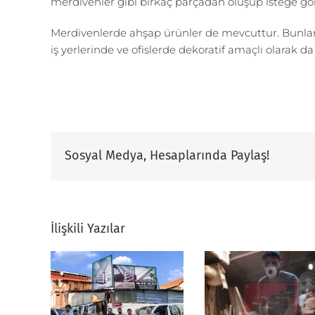
merdivenler gibi birkaç parçadan oluşup isteğe göre 
Merdivenlerde ahşap ürünler de mevcuttur. Bunlar k
iş yerlerinde ve ofislerde dekoratif amaçlı olarak da 
Sosyal Medya, Hesaplarında Paylaş!
İlişkili Yazılar