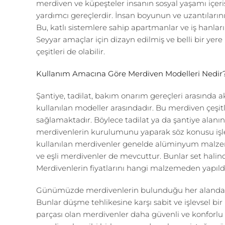
merdiven ve küpeşteler insanın sosyal yaşamı içer
yardımcı gereçlerdir. İnsan boyunun ve uzantılarını
Bu, katlı sistemlere sahip apartmanlar ve iş hanları 
Seyyar amaçlar için dizayn edilmiş ve belli bir yer
çeşitleri de olabilir.
Kullanım Amacına Göre Merdiven Modelleri Nedir
Şantiye, tadilat, bakım onarım gereçleri arasında 
kullanılan modeller arasındadır. Bu merdiven çeşitleri
sağlamaktadır. Böylece tadilat ya da şantiye alanın
merdivenlerin kurulumunu yaparak söz konusu işler
kullanılan merdivenler genelde alüminyum malzem
ve eşli merdivenler de mevcuttur. Bunlar set halin
Merdivenlerin fiyatlarını hangi malzemeden yapıldık
Günümüzde merdivenlerin bulunduğu her alanda
Bunlar düşme tehlikesine karşı sabit ve işlevsel bir
parçası olan merdivenler daha güvenli ve konforlu b